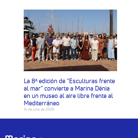
La 8ª edición de “Esculturas frente
al mar” convierte a Marina Dénia
en un museo al aire libre frente al
Mediterráneo
14 de julio de 2026