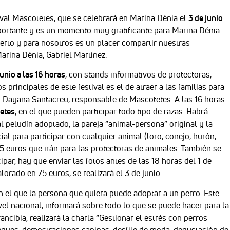
ival Mascotetes, que se celebrará en Marina Dénia el
3 de junio
.
portante y es un momento muy gratificante para Marina Dénia.
erto y para nosotros es un placer compartir nuestras
arina Dénia, Gabriel Martínez.
unio a las 16 horas
, con stands informativos de protectoras,
 principales de este festival es el de atraer a las familias para
o Dayana Santacreu, responsable de Mascotetes. A las 16 horas
etes
, en el que pueden participar todo tipo de razas. Habrá
l peludín adoptado, la pareja “animal-persona” original y la
l para participar con cualquier animal (loro, conejo, hurón,
e 5 euros que irán para las protectoras de animales. También se
cipar, hay que enviar las fotos antes de las 18 horas del 1 de
lorado en 75 euros, se realizará el 3 de junio.
en el que la persona que quiera puede adoptar a un perro. Este
ivel nacional, informará sobre todo lo que se puede hacer para la
ncibia, realizará la charla “Gestionar el estrés con perros
peques, demostraciones caninas, desfile de moda, degustación de