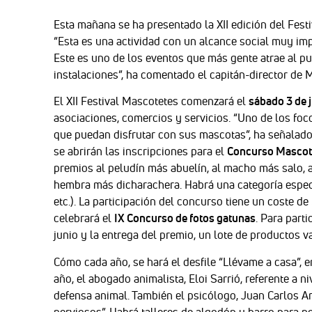
Esta mañana se ha presentado la XII edición del Fest
“Esta es una actividad con un alcance social muy im
Este es uno de los eventos que más gente atrae al pu
instalaciones”, ha comentado el capitán-director de M
El XII Festival Mascotetes comenzará el
sábado 3 de j
asociaciones, comercios y servicios. “Uno de los focos
que puedan disfrutar con sus mascotas”, ha señalad
se abrirán las inscripciones para el
Concurso Mascot
premios al peludín más abuelín, al macho más salo, a
hembra más dicharachera. Habrá una categoría especia
etc.). La participación del concurso tiene un coste d
celebrará el
IX Concurso de fotos gatunas
. Para parti
junio y la entrega del premio, un lote de productos va
Cómo cada año, se hará el desfile “Llévame a casa”, 
año, el abogado animalista, Eloi Sarrió, referente a n
defensa animal. También el psicólogo, Juan Carlos Ara
nerviosos”. Habrá talleres de algodón y barro para 